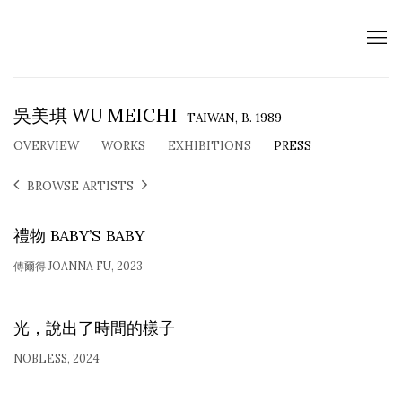
吳美琪 WU MEICHI
TAIWAN,
B. 1989
OVERVIEW
WORKS
EXHIBITIONS
PRESS
BROWSE ARTISTS
禮物 BABY’S BABY
傅爾得 JOANNA FU, 2023
光，說出了時間的樣子
NOBLESS, 2024