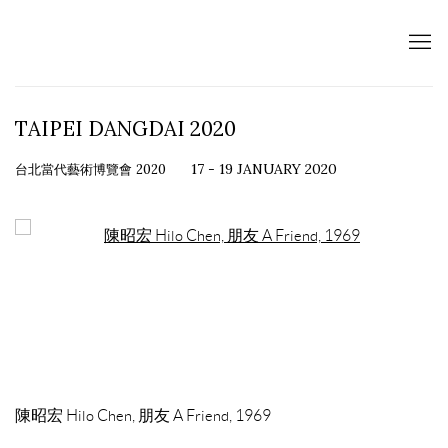
TAIPEI DANGDAI 2020
台北當代藝術博覽會 2020
17 - 19 JANUARY 2020
Open a larger version of the following image in a popup:
陳昭宏 Hilo Chen
,
朋友 A Friend
,
1969